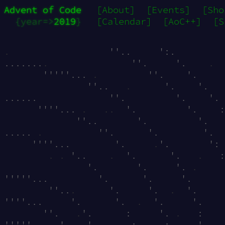
Advent of Code
[About]
[Events]
[Sho
{year=>
2019
}
[Calendar]
[AoC++]
[S
.
                  ''..     ':.         
.......
.
               ''.     '.    
.
  
       '''''... 
.
         ''.    '.     
               ''..   
.
      '.    '.   
......             ''.         '.    '. 
      ''''... 
.
.
.
  '.         '.    :
             ''..       '.         '.   
..... 
.
          ''.      '.        '.  
     ''''...        '.     
.
'.       ': 
.
.
 '..    
.
  '.      '.   
.
   :
               '.       '.     '. 
.
     
'''''...         '.      '.     '.      
        ''..
.
      '.     '.  
.
  '.     
''''...     '.      '.  
.
  '.     '.   
       ''.   
.
'.      :     '. 
.
   :    
'''''..   '.   '.      :     :     '.   