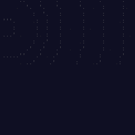
.
  '.  '.   '.     '.  
.
  :     :
.
  
         :  '.   :      :     :     :   
'''.     
.
:  :   :      :     :    
.
:   
   :      :  :   :  
.
   : 
.
   :     :   
...' 
.
    :
.
 :   :      :     :     : 
.
         :  .'   :     
.
:     :     :   
       .'  .'   .'  
.
  .'     : 
.
   :   
.....''   .' 
.
 .'      :     :     .'   
.
 ..'    .'      :    
.
.'    
.
:    