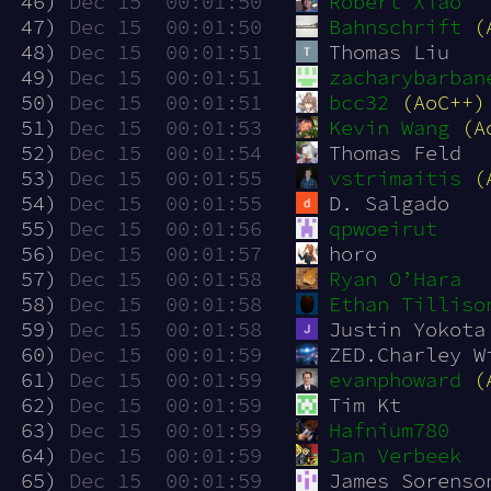
 46)
Dec 15  00:01:50
Robert Xiao
 47)
Dec 15  00:01:50
Bahnschrift
(
 48)
Dec 15  00:01:51
Thomas Liu
 49)
Dec 15  00:01:51
zacharybarban
 50)
Dec 15  00:01:51
bcc32
(AoC++)
 51)
Dec 15  00:01:53
Kevin Wang
(A
 52)
Dec 15  00:01:54
Thomas Feld
 53)
Dec 15  00:01:55
vstrimaitis
(
 54)
Dec 15  00:01:55
D. Salgado
 55)
Dec 15  00:01:56
qpwoeirut
 56)
Dec 15  00:01:57
horo
 57)
Dec 15  00:01:58
Ryan O’Hara
 58)
Dec 15  00:01:58
Ethan Tilliso
 59)
Dec 15  00:01:58
Justin Yokota
 60)
Dec 15  00:01:59
ZED.Charley W
 61)
Dec 15  00:01:59
evanphoward
(
 62)
Dec 15  00:01:59
Tim Kt
 63)
Dec 15  00:01:59
Hafnium780
 64)
Dec 15  00:01:59
Jan Verbeek
 65)
Dec 15  00:01:59
James Sorenso