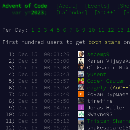
Advent of Code
[About]
[Events]
[Sho
var y=
2023
;
[Calendar]
[AoC++]
[S
Per Day:
1
2
3
4
5
6
7
8
9
10
11
12
13
1
First hundred users to get
both stars
on
  1)
Dec 15  00:01:26
secemp9
  2)
Dec 15  00:03:00
Karan Vijayak
  3)
Dec 15  00:03:03
Oleksandr Nik
  4)
Dec 15  00:03:48
yusent
  5)
Dec 15  00:03:57
Coder Gautam
  6)
Dec 15  00:03:58
eagely
(AoC++
  7)
Dec 15  00:04:40
Роман Курмаев
  8)
Dec 15  00:04:50
tirefire
  9)
Dec 15  00:04:55
Jonas Haller
 10)
Dec 15  00:04:56
RWayne93
 11)
Dec 15  00:05:12
Tristan Sharm
 12)
Dec 15  00:05:21
shakespeare15