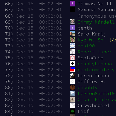
 66)
Dec 15  00:02:00
Thomas Neill
 67)
Dec 15  00:02:01
Михаил Минков
 68)
Dec 15  00:02:01
(anonymous us
 69)
Dec 15  00:02:01
Jimmy Mårdell
 70)
Dec 15  00:02:02
tenth
 71)
Dec 15  00:02:02
Samo Kralj
 72)
Dec 15  00:02:03
Kye W. Shi
(A
 73)
Dec 15  00:02:03
most90
 74)
Dec 15  00:02:03
Robert Usher
 75)
Dec 15  00:02:04
SeptaCube
 76)
Dec 15  00:02:05
chunkybanana
 77)
Dec 15  00:02:05
coolcomputery
 78)
Dec 15  00:02:05
Loren Troan
 79)
Dec 15  00:02:06
Jeffrey H.
 80)
Dec 15  00:02:06
djpohly
 81)
Dec 15  00:02:06
LegionMammal9
 82)
Dec 15  00:02:06
Omkar Bhalera
 83)
Dec 15  00:02:06
Crowthebird
 84)
Dec 15  00:02:06
Lief