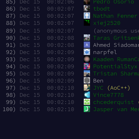
 85)
Dec 15  00:02:06
Pedro Osório
 86)
Dec 15  00:02:07
tbodt
 87)
Dec 15  00:02:07
Nathan Fenner
 88)
Dec 15  00:02:07
xiej2520
 89)
Dec 15  00:02:07
(anonymous us
 90)
Dec 15  00:02:08
Taras Gritsen
 91)
Dec 15  00:02:08
Ahmed Siadoma
 92)
Dec 15  00:02:09
narpfel
 93)
Dec 15  00:02:09
Kaaden RumanC
 94)
Dec 15  00:02:09
PotentialStyx
 95)
Dec 15  00:02:09
Tristan Sharm
 96)
Dec 15  00:02:09
Ben
 97)
Dec 15  00:02:10
JYC
(AoC++)
 98)
Dec 15  00:02:10
Vince7778
 99)
Dec 15  00:02:10
chcederquist
100)
Dec 15  00:02:10
Jasper van Me