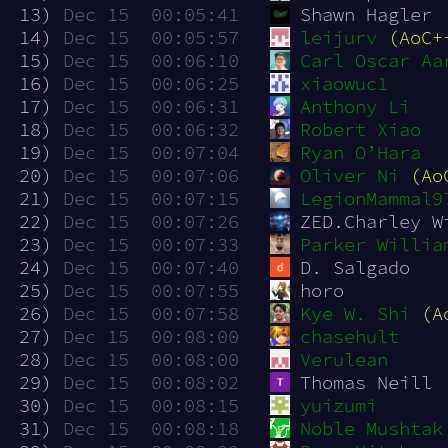
 13)
Dec 15  00:05:41
Shawn Hagler
 14)
Dec 15  00:05:57
leijurv
(AoC+
 15)
Dec 15  00:06:10
Carl Oscar Aa
 16)
Dec 15  00:06:25
xiaowuc1
 17)
Dec 15  00:06:31
Anthony Li
 18)
Dec 15  00:06:32
Robert Xiao
 19)
Dec 15  00:07:04
Ryan O’Hara
 20)
Dec 15  00:07:06
Oliver Ni
(Ao
 21)
Dec 15  00:07:15
LegionMammal9
 22)
Dec 15  00:07:26
ZED.Charley W
 23)
Dec 15  00:07:33
Parker Willia
 24)
Dec 15  00:07:40
D. Salgado
 25)
Dec 15  00:07:55
horo
 26)
Dec 15  00:07:58
Kye W. Shi
(A
 27)
Dec 15  00:08:00
chasehult
 28)
Dec 15  00:08:00
Verulean
 29)
Dec 15  00:08:02
Thomas Neill
 30)
Dec 15  00:08:15
yuizumi
 31)
Dec 15  00:08:18
Noble Mushtak