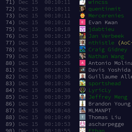
 71)
Dec 15  00:10:11
wincss
 72)
Dec 15  00:10:11
quentinmit
 73)
Dec 15  00:10:11
Mercerenies
 74)
Dec 15  00:10:12
Evan Kwan
 75)
Dec 15  00:10:18
jdabtieu
 76)
Dec 15  00:10:19
Jan Verbeek
 77)
Dec 15  00:10:20
nthistle
(AoC
 78)
Dec 15  00:10:22
Craig Gidney
 79)
Dec 15  00:10:25
Nathan Wang
 80)
Dec 15  00:10:26
Antonio Molin
 81)
Dec 15  00:10:31
Davis Yoshida
 82)
Dec 15  00:10:36
Guillaume All
 83)
Dec 15  00:10:36
sportshead
 84)
Dec 15  00:10:38
LyricLy
 85)
Dec 15  00:10:39
Jeffrey Meng
 86)
Dec 15  00:10:45
Brandon Young
 87)
Dec 15  00:10:48
MLMANPT
 88)
Dec 15  00:10:49
Thomas Liu
 89)
Dec 15  00:10:53
ascharpegge
 90)
Dec 15  00:10:55
Ethan