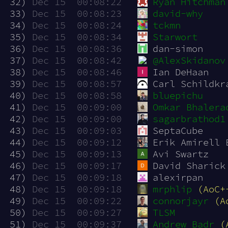
 32)
Dec 15  00:08:22
Ryan Hitchman
 33)
Dec 15  00:08:23
david-why
 34)
Dec 15  00:08:24
tckmn
 35)
Dec 15  00:08:34
Starwort
 36)
Dec 15  00:08:36
dan-simon
 37)
Dec 15  00:08:42
@AlexSkidanov
 38)
Dec 15  00:08:46
Ian DeHaan
 39)
Dec 15  00:08:57
Carl Schildkr
 40)
Dec 15  00:08:58
bluepichu
 41)
Dec 15  00:09:00
Omkar Bhalera
 42)
Dec 15  00:09:00
sagarbrathod1
 43)
Dec 15  00:09:03
SeptaCube
 44)
Dec 15  00:09:12
Erik Amirell 
 45)
Dec 15  00:09:13
Avi Swartz
 46)
Dec 15  00:09:17
David Sharick
 47)
Dec 15  00:09:18
alexirpan
 48)
Dec 15  00:09:18
mrphlip
(AoC+
 49)
Dec 15  00:09:22
connorjayr
(A
 50)
Dec 15  00:09:27
TLSM
 51)
Dec 15  00:09:37
Andrew Badr
(