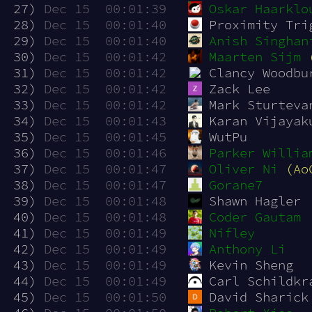
 27)
Dec 15  00:01:39
Oskar Haarklo
 28)
Dec 15  00:01:40
Proximity Tri
 29)
Dec 15  00:01:40
Anish Singhan
 30)
Dec 15  00:01:42
Maarten Sijm
 31)
Dec 15  00:01:42
Clancy Woodbu
 32)
Dec 15  00:01:42
Zack Lee
 33)
Dec 15  00:01:42
Mark Sturteva
 34)
Dec 15  00:01:43
Karan Vijayak
 35)
Dec 15  00:01:45
WutPu
 36)
Dec 15  00:01:46
Parker Willia
 37)
Dec 15  00:01:47
Oliver Ni
(Ao
 38)
Dec 15  00:01:47
Gorane7
 39)
Dec 15  00:01:48
Shawn Hagler
 40)
Dec 15  00:01:48
Coder Gautam
 41)
Dec 15  00:01:49
Nifley
 42)
Dec 15  00:01:49
Anthony Li
 43)
Dec 15  00:01:49
Kevin Sheng
 44)
Dec 15  00:01:49
Carl Schildkr
 45)
Dec 15  00:01:50
David Sharick