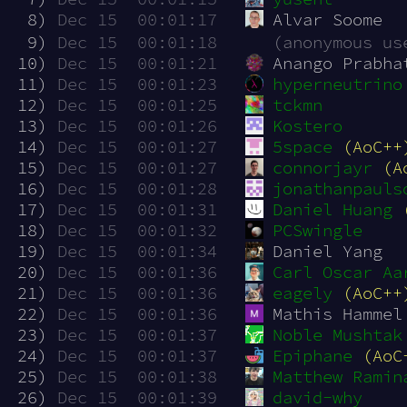
  8)
Dec 15  00:01:17
Alvar Soome
  9)
Dec 15  00:01:18
(anonymous us
 10)
Dec 15  00:01:21
Anango Prabha
 11)
Dec 15  00:01:23
hyperneutrino
 12)
Dec 15  00:01:25
tckmn
 13)
Dec 15  00:01:26
Kostero
 14)
Dec 15  00:01:27
5space
(AoC++
 15)
Dec 15  00:01:27
connorjayr
(A
 16)
Dec 15  00:01:28
jonathanpauls
 17)
Dec 15  00:01:31
Daniel Huang
 18)
Dec 15  00:01:32
PCSwingle
 19)
Dec 15  00:01:34
Daniel Yang
 20)
Dec 15  00:01:36
Carl Oscar Aa
 21)
Dec 15  00:01:36
eagely
(AoC++
 22)
Dec 15  00:01:36
Mathis Hammel
 23)
Dec 15  00:01:37
Noble Mushtak
 24)
Dec 15  00:01:37
Epiphane
(AoC
 25)
Dec 15  00:01:38
Matthew Ramin
 26)
Dec 15  00:01:39
david-why