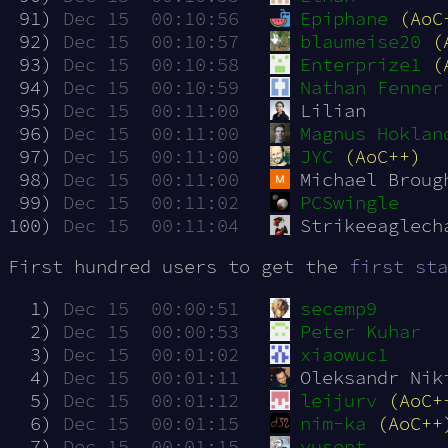
 91)
Dec 15  00:10:56
Epiphane
(AoC
 92)
Dec 15  00:10:57
blaumeise20
(
 93)
Dec 15  00:10:58
Enterprize1
(
 94)
Dec 15  00:10:59
Nathan Fenner
 95)
Dec 15  00:11:00
Lilian
 96)
Dec 15  00:11:00
Magnus Hoklan
 97)
Dec 15  00:11:00
JYC
(AoC++)
 98)
Dec 15  00:11:00
Michael Broug
 99)
Dec 15  00:11:02
PCSwingle
100)
Dec 15  00:11:04
Strikeeaglech
First hundred users to get the
first sta
  1)
Dec 15  00:00:51
secemp9
  2)
Dec 15  00:00:53
Peter Kuhar
  3)
Dec 15  00:01:02
xiaowuc1
  4)
Dec 15  00:01:11
Oleksandr Nik
  5)
Dec 15  00:01:12
leijurv
(AoC+
  6)
Dec 15  00:01:15
nim-ka
(AoC++
  7)
Dec 15  00:01:15
yusent