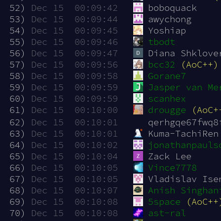
 52)
Dec 15  00:09:42
boboquack
 53)
Dec 15  00:09:44
awychong
 54)
Dec 15  00:09:45
Yoshiap
 55)
Dec 15  00:09:46
tbodt
 56)
Dec 15  00:09:47
Diana Shklove
 57)
Dec 15  00:09:56
bcc32
(AoC++)
 58)
Dec 15  00:09:58
Gorane7
 59)
Dec 15  00:09:59
Jasper van Me
 60)
Dec 15  00:09:59
scanhex
 61)
Dec 15  00:10:00
drougge
(AoC+
 62)
Dec 15  00:10:01
qerhgqe67fwq8
 63)
Dec 15  00:10:01
Kuma-TachiRen
 64)
Dec 15  00:10:02
jonathanpauls
 65)
Dec 15  00:10:04
Zack Lee
 66)
Dec 15  00:10:05
Vince7778
 67)
Dec 15  00:10:05
Vladislav Ise
 68)
Dec 15  00:10:07
Anish Singhan
 69)
Dec 15  00:10:08
5space
(AoC++
 70)
Dec 15  00:10:08
ast-ral