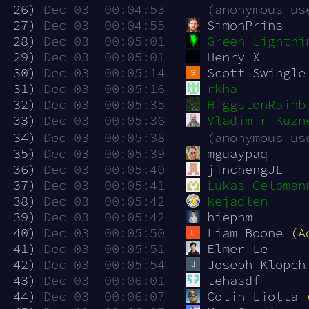
 26)
Dec 03  00:04:53
(anonymous us
 27)
Dec 03  00:04:55
SimonPrins
 28)
Dec 03  00:05:01
Green Lightni
 29)
Dec 03  00:05:01
Henry X
 30)
Dec 03  00:05:14
Scott Swingle
 31)
Dec 03  00:05:16
rkha
 32)
Dec 03  00:05:35
HiggstonRainb
 33)
Dec 03  00:05:36
Vladimir Kuzn
 34)
Dec 03  00:05:38
(anonymous us
 35)
Dec 03  00:05:39
mguaypaq
 36)
Dec 03  00:05:40
jinchengJL
 37)
Dec 03  00:05:41
Lukas Gelbman
 38)
Dec 03  00:05:42
kejadlen
 39)
Dec 03  00:05:42
hiephm
 40)
Dec 03  00:05:50
Liam Boone 
(A
 41)
Dec 03  00:05:51
Elmer Le
 42)
Dec 03  00:05:54
Joseph Klopch
 43)
Dec 03  00:06:01
tehasdf
 44)
Dec 03  00:06:07
Colin Liotta 