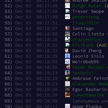
 51)
Dec 03  00:17:09
Andrew Skalsk
 52)
Dec 03  00:17:10
Paige Ruten
(
 53)
Dec 03  00:17:28
Trevor Swope
 54)
Dec 03  00:17:49
petertseng
 55)
Dec 03  00:17:51
liuquinlin
 56)
Dec 03  00:18:07
Santiago
 57)
Dec 03  00:18:08
Colin Liotta 
 58)
Dec 03  00:18:16
crazymerlyn
 59)
Dec 03  00:18:22
kivikakk
(AoC
 60)
Dec 03  00:18:32
David Zheng
 61)
Dec 03  00:18:39
Leonid Sislo
 62)
Dec 03  00:18:55
Weirdbob95
 63)
Dec 03  00:18:55
Peter Ruibal
 64)
Dec 03  00:19:13
tpospisi
 65)
Dec 03  00:19:15
Ambrose Feins
 66)
Dec 03  00:19:23
Alexander Web
 67)
Dec 03  00:19:28
Egor Basharin
 68)
Dec 03  00:19:39
lukechampine
 69)
Dec 03  00:20:08
(anonymous us
 70)
Dec 03  00:20:11
Adam Pianka