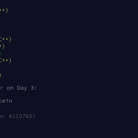
++)
C++)
+)
n
C++)
)
r
on Day 3:
tein
er #115765)