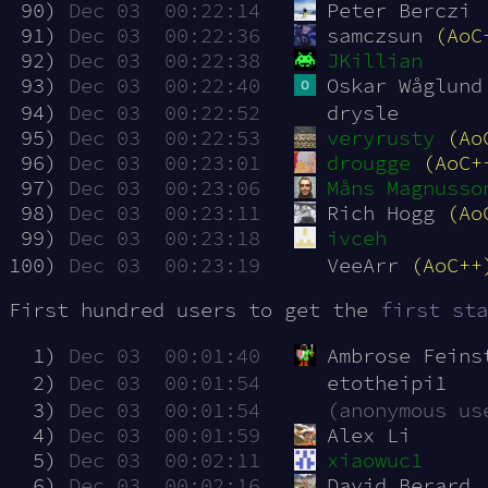
 90)
Dec 03  00:22:14
Peter Berczi
 91)
Dec 03  00:22:36
samczsun 
(AoC
 92)
Dec 03  00:22:38
JKillian
 93)
Dec 03  00:22:40
Oskar Wåglund
 94)
Dec 03  00:22:52
drysle
 95)
Dec 03  00:22:53
veryrusty
(Ao
 96)
Dec 03  00:23:01
drougge
(AoC+
 97)
Dec 03  00:23:06
Måns Magnusso
 98)
Dec 03  00:23:11
Rich Hogg 
(Ao
 99)
Dec 03  00:23:18
ivceh
100)
Dec 03  00:23:19
VeeArr 
(AoC++
First hundred users to get the
first sta
  1)
Dec 03  00:01:40
Ambrose Feins
  2)
Dec 03  00:01:54
etotheipi1
  3)
Dec 03  00:01:54
(anonymous us
  4)
Dec 03  00:01:59
Alex Li
  5)
Dec 03  00:02:11
xiaowuc1
  6)
Dec 03  00:02:16
David Berard