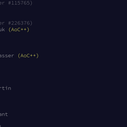
er #115765)
er #226376)
uk 
(AoC++)
asser 
(AoC++)
rtin
ant