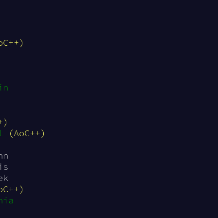
oC++)
in
+)
l
(AoC++)
nn
is
ek
oC++)
nia