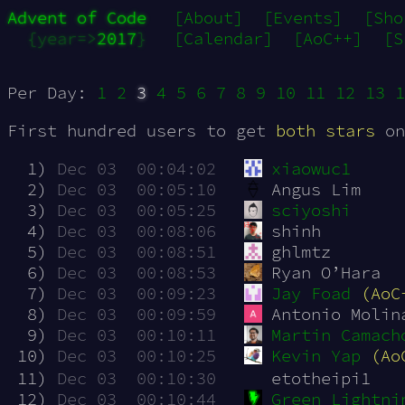
Advent of Code
[About]
[Events]
[Sho
{year=>
2017
}
[Calendar]
[AoC++]
[S
Per Day:
1
2
3
4
5
6
7
8
9
10
11
12
13
1
First hundred users to get
both stars
on
  1)
Dec 03  00:04:02
xiaowuc1
  2)
Dec 03  00:05:10
Angus Lim
  3)
Dec 03  00:05:25
sciyoshi
  4)
Dec 03  00:08:06
shinh
  5)
Dec 03  00:08:51
ghlmtz
  6)
Dec 03  00:08:53
Ryan O’Hara
  7)
Dec 03  00:09:23
Jay Foad
(AoC
  8)
Dec 03  00:09:59
Antonio Molin
  9)
Dec 03  00:10:11
Martin Camach
 10)
Dec 03  00:10:25
Kevin Yap
(Ao
 11)
Dec 03  00:10:30
etotheipi1
 12)
Dec 03  00:10:44
Green Lightni