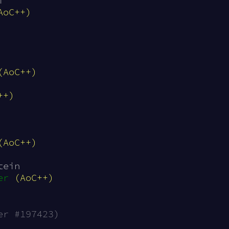
i
AoC++)
(AoC++)
++)
(AoC++)
tein
er
(AoC++)
er #197423)