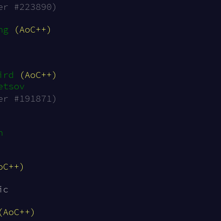
er #223890)
ng
(AoC++)
ird
(AoC++)
etsov
er #191871)
n
oC++)
ic
(AoC++)