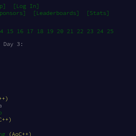
p]
[Log In]
ponsors]
[Leaderboards]
[Stats]
4
15
16
17
18
19
20
21
22
23
24
25
 Day 3:
++)
a
o
C++)
ng
(AoC++)