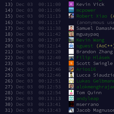
 13)
Dec 03  00:11:00
Kevin Vick
 14)
Dec 03  00:11:06
mcpower
 15)
Dec 03  00:11:13
Robert Xiao
(
 16)
Dec 03  00:11:17
(anonymous us
 17)
Dec 03  00:11:38
Samuel Damash
 18)
Dec 03  00:11:42
mguaypaq
 19)
Dec 03  00:12:07
Kevin Wang
 20)
Dec 03  00:12:14
sguest
(AoC++
 21)
Dec 03  00:12:20
Brandon Zhang
 22)
Dec 03  00:12:40
Filip Hlásek
 23)
Dec 03  00:12:41
Scott Swingle
 24)
Dec 03  00:12:46
Arios16
 25)
Dec 03  00:12:46
Lucca Siaudzi
 26)
Dec 03  00:12:51
Lukas Gelbman
 27)
Dec 03  00:12:53
alokmenghraja
 28)
Dec 03  00:12:54
Tom Quinn
 29)
Dec 03  00:13:13
andyleap
 30)
Dec 03  00:13:41
mserrano
 31)
Dec 03  00:13:43
Jacob Magnuso