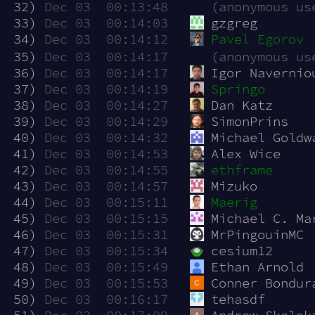
 32)
Dec 03  00:13:48
(anonymous us
 33)
Dec 03  00:14:03
gzgreg
 34)
Dec 03  00:14:12
Pavel Egorov
 35)
Dec 03  00:14:17
(anonymous us
 36)
Dec 03  00:14:17
Igor Navernio
 37)
Dec 03  00:14:19
Springo
 38)
Dec 03  00:14:27
Dan Katz
 39)
Dec 03  00:14:29
SimonPrins
 40)
Dec 03  00:14:32
Michael Goldw
 41)
Dec 03  00:14:53
Alex Wice
 42)
Dec 03  00:14:55
ethframe
 43)
Dec 03  00:14:57
Mizuko
 44)
Dec 03  00:15:11
Maerig
 45)
Dec 03  00:15:15
Michael C. Ma
 46)
Dec 03  00:15:31
MrPingouinMC
 47)
Dec 03  00:15:34
cesium12
 48)
Dec 03  00:15:49
Ethan Arnold
 49)
Dec 03  00:15:53
Conner Bondur
 50)
Dec 03  00:16:17
tehasdf