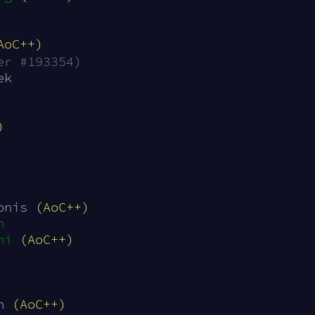
AoC++)
er #193354)
ek
)
onis 
(AoC++)
n
ni
(AoC++)
n 
(AoC++)