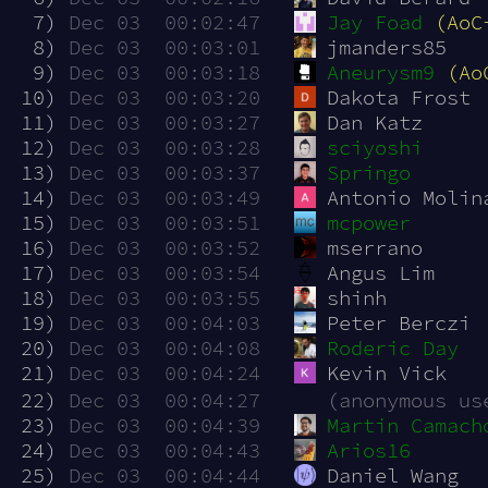
  7)
Dec 03  00:02:47
Jay Foad
(AoC
  8)
Dec 03  00:03:01
jmanders85
  9)
Dec 03  00:03:18
Aneurysm9
(Ao
 10)
Dec 03  00:03:20
Dakota Frost
 11)
Dec 03  00:03:27
Dan Katz
 12)
Dec 03  00:03:28
sciyoshi
 13)
Dec 03  00:03:37
Springo
 14)
Dec 03  00:03:49
Antonio Molin
 15)
Dec 03  00:03:51
mcpower
 16)
Dec 03  00:03:52
mserrano
 17)
Dec 03  00:03:54
Angus Lim
 18)
Dec 03  00:03:55
shinh
 19)
Dec 03  00:04:03
Peter Berczi
 20)
Dec 03  00:04:08
Roderic Day
 21)
Dec 03  00:04:24
Kevin Vick
 22)
Dec 03  00:04:27
(anonymous us
 23)
Dec 03  00:04:39
Martin Camach
 24)
Dec 03  00:04:43
Arios16
 25)
Dec 03  00:04:44
Daniel Wang