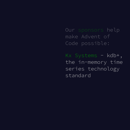
Our
sponsors
help
make Advent of
Code possible:
Kx Systems
- kdb+,
the in-memory time
series technology
standard