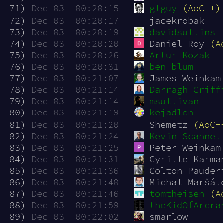
 71)
Dec 03  00:20:15
glguy
(AoC++)
 72)
Dec 03  00:20:17
jacekrobak
 73)
Dec 03  00:20:19
davidsullins
 74)
Dec 03  00:20:20
Daniel Roy 
(A
 75)
Dec 03  00:20:26
Artur Kozak
 76)
Dec 03  00:20:31
ben blum
 77)
Dec 03  00:21:07
James Weinkam
 78)
Dec 03  00:21:14
Darragh Griff
 79)
Dec 03  00:21:14
msullivan
 80)
Dec 03  00:21:19
kejadlen
 81)
Dec 03  00:21:20
Shemetz 
(AoC+
 82)
Dec 03  00:21:24
Kevin Scannel
 83)
Dec 03  00:21:25
Peter Weinkam
 84)
Dec 03  00:21:31
Cyrille Karma
 85)
Dec 03  00:21:36
Colton Pauder
 86)
Dec 03  00:21:40
Michal Maršál
 87)
Dec 03  00:21:46
tomtheisen
(A
 88)
Dec 03  00:21:59
theKidOfArcra
 89)
Dec 03  00:22:02
smarlow