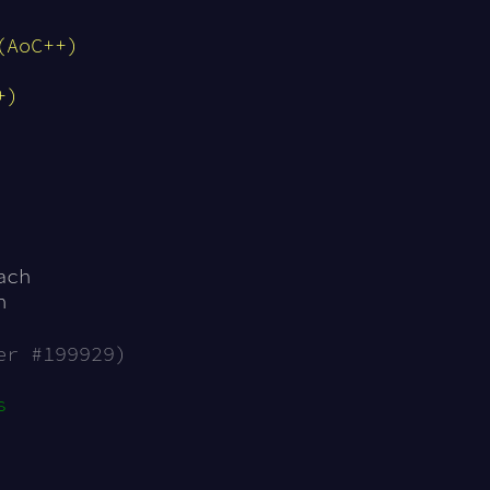
(AoC++)
+)
ach
n
er #199929)
s