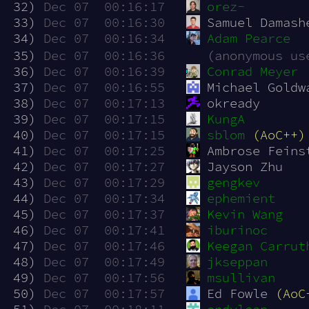
 32)
Dec 07  00:16:17
orez-
 33)
Dec 07  00:16:30
Samuel Damash
 34)
Dec 07  00:16:34
Adam Pearce
 35)
Dec 07  00:16:36
(anonymous us
 36)
Dec 07  00:16:39
Conrad Meyer
 37)
Dec 07  00:16:55
Michael Goldw
 38)
Dec 07  00:17:13
okready
 39)
Dec 07  00:17:15
KungA
 40)
Dec 07  00:17:15
sblom
(AoC++)
 41)
Dec 07  00:17:25
Ambrose Feins
 42)
Dec 07  00:17:27
Jayson Zhu
 43)
Dec 07  00:17:29
gengkev
 44)
Dec 07  00:17:34
ephemient
 45)
Dec 07  00:17:37
Kevin Wang
 46)
Dec 07  00:17:41
iburinoc
 47)
Dec 07  00:17:46
Keegan Carrut
 48)
Dec 07  00:17:49
jkseppan
 49)
Dec 07  00:17:56
msullivan
 50)
Dec 07  00:17:57
Ed Fowle 
(AoC