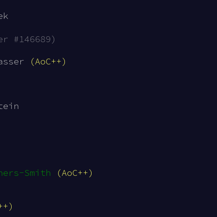
ek
er #146689)
asser 
(AoC++)
tein
hers-Smith
(AoC++)
++)