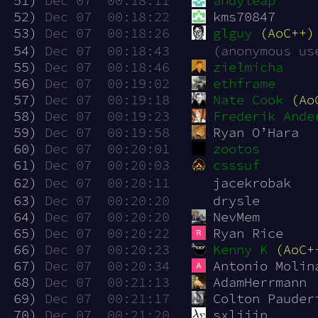
 51)
Dec 07  00:18:11
andyleap
 52)
Dec 07  00:18:22
kms70847
 53)
Dec 07  00:18:26
glguy
(AoC++)
 54)
Dec 07  00:18:43
(anonymous us
 55)
Dec 07  00:18:46
zielmicha
 56)
Dec 07  00:19:02
ethframe
 57)
Dec 07  00:19:18
Nate Cook
(Ao
 58)
Dec 07  00:19:23
Frederik Ande
 59)
Dec 07  00:19:58
Ryan O’Hara
 60)
Dec 07  00:20:01
zootos
 61)
Dec 07  00:20:03
csssuf
 62)
Dec 07  00:20:11
jacekrobak
 63)
Dec 07  00:20:20
drysle
 64)
Dec 07  00:20:20
NevMem
 65)
Dec 07  00:20:22
Ryan Rice
 66)
Dec 07  00:20:23
Kenny K
(AoC+
 67)
Dec 07  00:20:34
Antonio Molin
 68)
Dec 07  00:21:13
AdamHerrmann
 69)
Dec 07  00:21:17
Colton Pauder
 70)
Dec 07  00:21:20
sxlijin