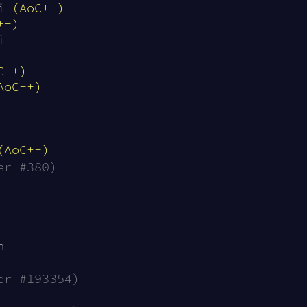
i 
(AoC++)
++)
i
C++)
AoC++)
(AoC++)
er #380)
n
er #193354)