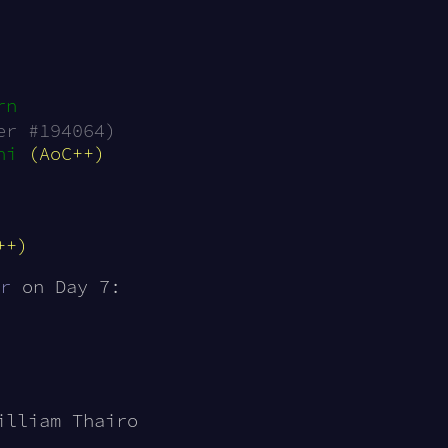
rn
er #194064)
ni
(AoC++)
++)
r
on Day 7:
illiam Thairo