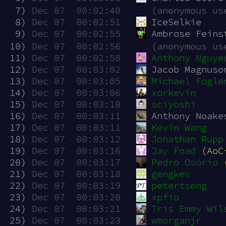
  7)
Dec 07  00:02:40
(anonymous us
  8)
Dec 07  00:02:51
IceSelkie
  9)
Dec 07  00:02:55
Ambrose Feins
 10)
Dec 07  00:02:56
(anonymous us
 11)
Dec 07  00:02:58
Anthony Nguye
 12)
Dec 07  00:03:02
Jacob Magnuso
 13)
Dec 07  00:03:05
Michael Fogle
 14)
Dec 07  00:03:06
xorkevin
 15)
Dec 07  00:03:10
sciyoshi
 16)
Dec 07  00:03:11
Anthony Noake
 17)
Dec 07  00:03:11
Kevin Wang
 18)
Dec 07  00:03:12
Jonathan Rupp
 19)
Dec 07  00:03:16
Jay Foad
(AoC
 20)
Dec 07  00:03:17
Pedro Osório
 21)
Dec 07  00:03:18
gengkev
 22)
Dec 07  00:03:19
petertseng
 23)
Dec 07  00:03:20
xpfio
 24)
Dec 07  00:03:21
Tris Emmy Wil
 25)
Dec 07  00:03:23
wmorganjr