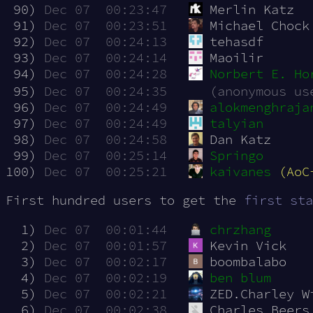
 90)
Dec 07  00:23:47
Merlin Katz
 91)
Dec 07  00:23:51
Michael Chock
 92)
Dec 07  00:24:13
tehasdf
 93)
Dec 07  00:24:14
Maoilir
 94)
Dec 07  00:24:28
Norbert E. Ho
 95)
Dec 07  00:24:35
(anonymous us
 96)
Dec 07  00:24:49
alokmenghraja
 97)
Dec 07  00:24:49
talyian
 98)
Dec 07  00:24:58
Dan Katz
 99)
Dec 07  00:25:14
Springo
100)
Dec 07  00:25:21
kaivanes
(AoC
First hundred users to get the
first sta
  1)
Dec 07  00:01:44
chrzhang
  2)
Dec 07  00:01:57
Kevin Vick
  3)
Dec 07  00:02:17
boombalabo
  4)
Dec 07  00:02:19
ben blum
  5)
Dec 07  00:02:21
ZED.Charley W
  6)
Dec 07  00:02:38
Charles Beers