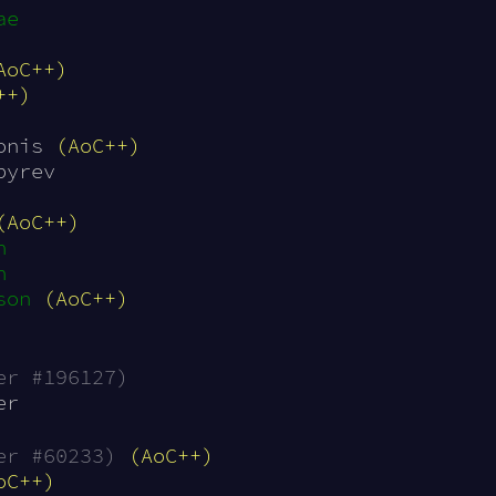
ae
AoC++)
++)
onis 
(AoC++)
pyrev
(AoC++)
n
n
son
(AoC++)
er #196127)
er
er #60233)
(AoC++)
oC++)