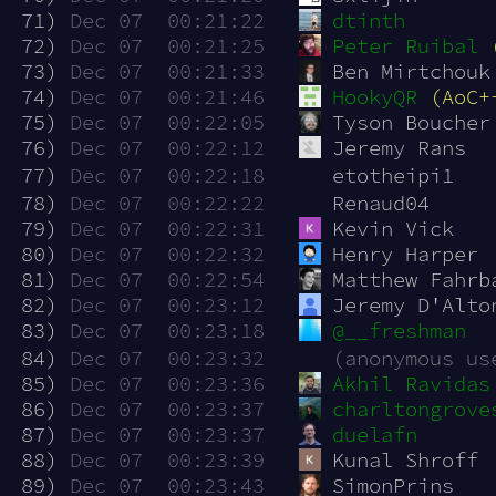
 71)
Dec 07  00:21:22
dtinth
 72)
Dec 07  00:21:25
Peter Ruibal
 73)
Dec 07  00:21:33
Ben Mirtchouk
 74)
Dec 07  00:21:46
HookyQR
(AoC+
 75)
Dec 07  00:22:05
Tyson Boucher
 76)
Dec 07  00:22:12
Jeremy Rans
 77)
Dec 07  00:22:18
etotheipi1
 78)
Dec 07  00:22:22
Renaud04
 79)
Dec 07  00:22:31
Kevin Vick
 80)
Dec 07  00:22:32
Henry Harper
 81)
Dec 07  00:22:54
Matthew Fahrb
 82)
Dec 07  00:23:12
Jeremy D'Alto
 83)
Dec 07  00:23:18
@__freshman
 84)
Dec 07  00:23:32
(anonymous us
 85)
Dec 07  00:23:36
Akhil Ravidas
 86)
Dec 07  00:23:37
charltongrove
 87)
Dec 07  00:23:37
duelafn
 88)
Dec 07  00:23:39
Kunal Shroff
 89)
Dec 07  00:23:43
SimonPrins