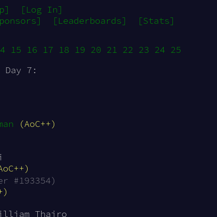
p]
[Log In]
ponsors]
[Leaderboards]
[Stats]
4
15
16
17
18
19
20
21
22
23
24
25
 Day 7:
man
(AoC++)
i
AoC++)
er #193354)
+)
illiam Thairo