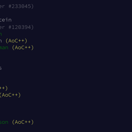
er #233045)
tein
er #120394)
n
n 
(AoC++)
man
(AoC++)
s
++)
(AoC++)
son
(AoC++)