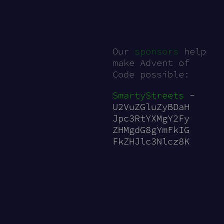
Our
sponsors
help
make Advent of
Code possible:
SmartyStreets
-
U2VuZGluZyBDaH
Jpc3RtYXMgY2Fy
ZHMgdG8gYmFkIG
FkZHJlc3Nlcz8K