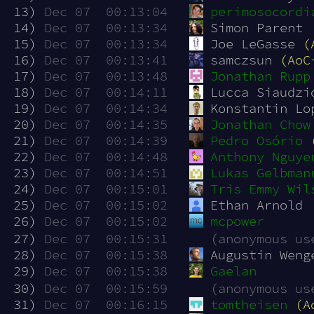
 13)
Dec 07  00:13:04
perimosocordi
 14)
Dec 07  00:13:34
Simon Parent
 15)
Dec 07  00:13:34
Joe LeGasse 
(
 16)
Dec 07  00:13:41
samczsun 
(AoC
 17)
Dec 07  00:13:48
Jonathan Rupp
 18)
Dec 07  00:14:11
Lucca Siaudzi
 19)
Dec 07  00:14:34
Konstantin Lo
 20)
Dec 07  00:14:35
Jonathan Chow
 21)
Dec 07  00:14:39
Pedro Osório
 22)
Dec 07  00:14:48
Anthony Nguye
 23)
Dec 07  00:14:51
Lukas Gelbman
 24)
Dec 07  00:15:01
Tris Emmy Wil
 25)
Dec 07  00:15:02
Ethan Arnold
 26)
Dec 07  00:15:02
mcpower
 27)
Dec 07  00:15:31
(anonymous us
 28)
Dec 07  00:15:38
Augustin Weng
 29)
Dec 07  00:15:38
Gaelan
 30)
Dec 07  00:15:59
(anonymous us
 31)
Dec 07  00:16:15
tomtheisen
(A