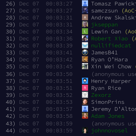
 26)
Dec 07  00:03:27
Tomasz Pawick
 27)
Dec 07  00:03:27
samczsun 
(AoC
 28)
Dec 07  00:03:31
Andrew Skalsk
 29)
Dec 07  00:03:31
jkseppan
 30)
Dec 07  00:03:34
Lewin Gan 
(Ao
 31)
Dec 07  00:03:36
Robert Xiao
(
 32)
Dec 07  00:03:39
nullifiedcat
 33)
Dec 07  00:03:41
JamesB41
 34)
Dec 07  00:03:42
Ryan O’Hara
 35)
Dec 07  00:03:45
Xin Wei Chow 
 36)
Dec 07  00:03:50
(anonymous us
 37)
Dec 07  00:03:51
Henry Harper
 38)
Dec 07  00:03:51
Ryan Rice
 39)
Dec 07  00:03:52
Zexorz
 40)
Dec 07  00:03:53
SimonPrins
 41)
Dec 07  00:03:57
Jeremy D'Alto
 42)
Dec 07  00:03:58
Adam Jones
 43)
Dec 07  00:03:59
(anonymous us
 44)
Dec 07  00:03:59
johnnovosel