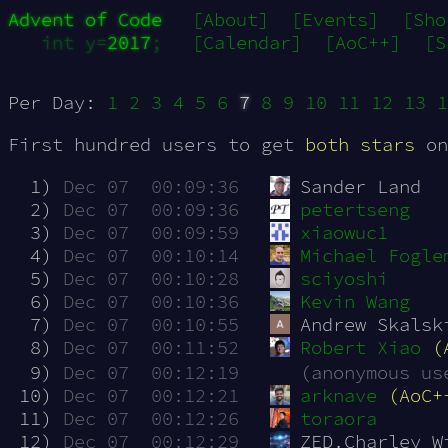
Advent of Code
[About]
[Events]
[Sho
int y=
2017
;
[Calendar]
[AoC++]
[S
Per Day:
1
2
3
4
5
6
7
8
9
10
11
12
13
1
First hundred users to get
both stars
on
  1)
Dec 07  00:09:36
Sander Land
  2)
Dec 07  00:09:36
petertseng
  3)
Dec 07  00:09:59
xiaowuc1
  4)
Dec 07  00:10:14
Michael Fogle
  5)
Dec 07  00:10:28
sciyoshi
  6)
Dec 07  00:10:36
Kevin Wang
  7)
Dec 07  00:10:55
Andrew Skalsk
  8)
Dec 07  00:11:52
Robert Xiao
(
  9)
Dec 07  00:12:19
(anonymous us
 10)
Dec 07  00:12:21
arknave
(AoC+
 11)
Dec 07  00:12:26
toraora
 12)
Dec 07  00:12:29
ZED.Charley W